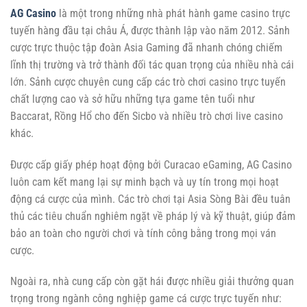
AG Casino
là một trong những nhà phát hành game casino trực
tuyến hàng đầu tại châu Á, được thành lập vào năm 2012. Sảnh
cược trực thuộc tập đoàn Asia Gaming đã nhanh chóng chiếm
lĩnh thị trường và trở thành đối tác quan trọng của nhiều nhà cái
lớn. Sảnh cược chuyên cung cấp các trò chơi casino trực tuyến
chất lượng cao và sở hữu những tựa game tên tuổi như
Baccarat, Rồng Hổ cho đến Sicbo và nhiều trò chơi live casino
khác.
Được cấp giấy phép hoạt động bởi Curacao eGaming, AG Casino
luôn cam kết mang lại sự minh bạch và uy tín trong mọi hoạt
động cá cược của mình. Các trò chơi tại Asia Sòng Bài đều tuân
thủ các tiêu chuẩn nghiêm ngặt về pháp lý và kỹ thuật, giúp đảm
bảo an toàn cho người chơi và tính công bằng trong mọi ván
cược.
Ngoài ra, nhà cung cấp còn gặt hái được nhiều giải thưởng quan
trọng trong ngành công nghiệp game cá cược trực tuyến như: