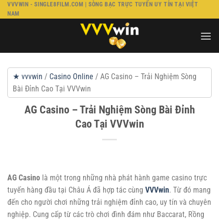
Chuyển
VVVWIN - SINGLE8FILM.COM | SÒNG BẠC TRỰC TUYẾN UY TÍN TẠI VIỆT
NAM
đến
nội
dung
★ vvvwin
/
Casino Online
/
AG Casino – Trải Nghiệm Sòng
Bài Đỉnh Cao Tại VVVwin
AG Casino – Trải Nghiệm Sòng Bài Đỉnh
Cao Tại VVVwin
AG Casino
là một trong những nhà phát hành game casino trực
tuyến hàng đầu tại Châu Á đã hợp tác cùng
VVVwin
. Từ đó mang
đến cho người chơi những trải nghiệm đỉnh cao, uy tín và chuyên
nghiệp. Cung cấp từ các trò chơi đình đám như Baccarat, Rồng