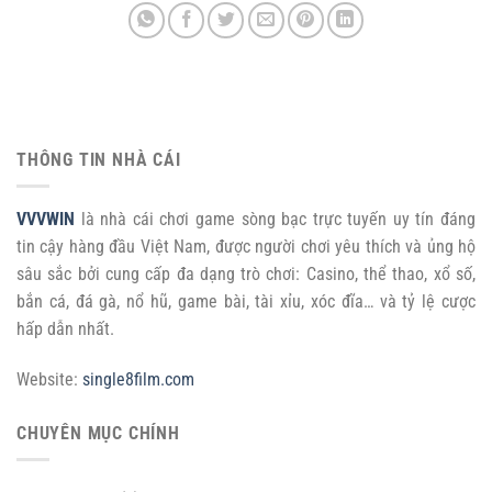
THÔNG TIN NHÀ CÁI
VVVWIN
là nhà cái chơi game sòng bạc trực tuyến uy tín đáng
tin cậy hàng đầu Việt Nam, được người chơi yêu thích và ủng hộ
sâu sắc bởi cung cấp đa dạng trò chơi: Casino, thể thao, xổ số,
bắn cá, đá gà, nổ hũ, game bài, tài xỉu, xóc đĩa… và tỷ lệ cược
hấp dẫn nhất.
Website:
single8film.com
CHUYÊN MỤC CHÍNH