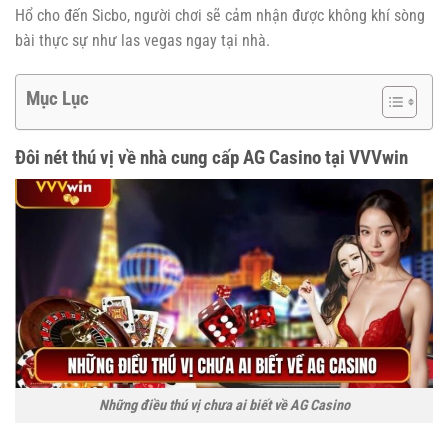
Hổ cho đến Sicbo, người chơi sẽ cảm nhận được không khí sòng
bài thực sự như las vegas ngay tại nhà.
Mục Lục
Đôi nét thú vị về nhà cung cấp AG Casino tại VVVwin
Những điều thú vị chưa ai biết về AG Casino