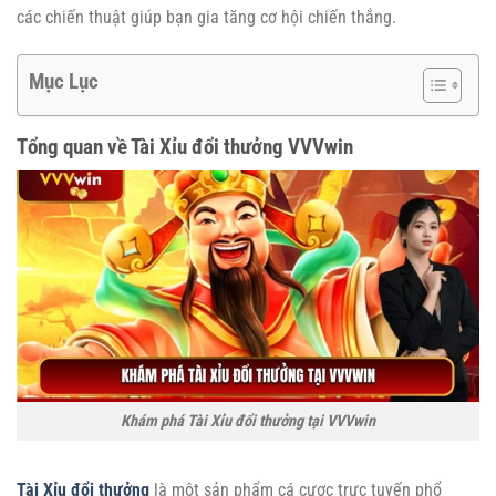
các chiến thuật giúp bạn gia tăng cơ hội chiến thắng.
Mục Lục
Tổng quan về Tài Xỉu đổi thưởng VVVwin
Khám phá Tài Xỉu đổi thưởng tại VVVwin
Tài Xỉu đổi thưởng
là một sản phẩm cá cược trực tuyến phổ