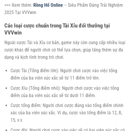
>>> Xem thêm:
Rồng Hổ Online
– Siêu Phẩm Đáng Trải Nghiệm
2025 Tại VVVwin
Các loại cược chuẩn trong Tài Xỉu đổi thưởng tại
VVVwin
Ngoài cược Tài và Xỉu cơ bản, game này còn cung cấp nhiều loại
cược khác để người chơi có thể lựa chọn, giúp tăng thêm sự đa
dạng và kịch tính trong trò chơi.
Cược Tài (Tổng điểm lớn): Người chơi cược vào việc tổng
điểm của ba viên xúc xắc sẽ từ 11 điểm trở lên.
Cược Xỉu (Tổng điểm nhỏ): Người chơi cược vào việc tổng
điểm của ba viên xúc xắc sẽ từ dưới 11 điểm.
Cược tổng điểm: Người chơi cược đúng vào tổng điểm chính
xác của ba viên xúc xắc. Ví dụ, cược vào tổng điểm là 12, 8,
15, v.v.
Cược đôi: Người chơi cược vào việc sẽ có hai viên xúc xắc có