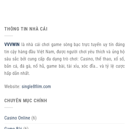
THÔNG TIN NHÀ CÁI
VVVWIN
là nhà cái chơi game sòng bạc trực tuyến uy tín đáng
tin cậy hàng đầu Việt Nam, được người chơi yêu thích và ủng hộ
sâu sắc bởi cung cấp đa dạng trò chơi: Casino, thể thao, xổ số,
bắn cá, đá gà, nổ hũ, game bài, tài xỉu, xóc đĩa… và tỷ lệ cược
hấp dẫn nhất.
Website:
single8film.com
CHUYÊN MỤC CHÍNH
Casino Online
(6)
Game Bài
(6)