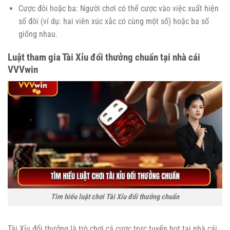
Cược đôi hoặc ba: Người chơi có thể cược vào việc xuất hiện
số đôi (ví dụ: hai viên xúc xắc có cùng một số) hoặc ba số
giống nhau.
Luật tham gia Tài Xỉu đổi thưởng chuẩn tại nhà cái
VVVwin
Tìm hiểu luật chơi Tài Xỉu đổi thưởng chuẩn
Tài Xỉu đổi thưởng là trò chơi cá cược trực tuyến hot tại nhà cái