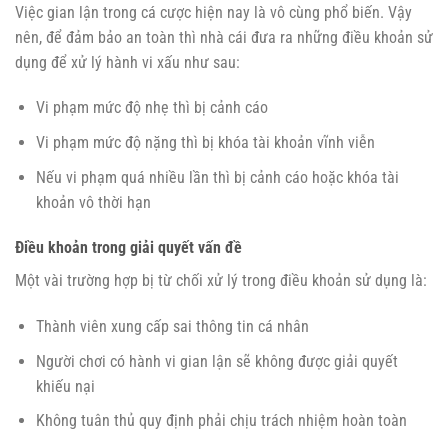
Việc gian lận trong cá cược hiện nay là vô cùng phổ biến. Vậy
nên, để đảm bảo an toàn thì nhà cái đưa ra những điều khoản sử
dụng để xử lý hành vi xấu như sau:
Vi phạm mức độ nhẹ thì bị cảnh cáo
Vi phạm mức độ nặng thì bị khóa tài khoản vĩnh viễn
Nếu vi phạm quá nhiều lần thì bị cảnh cáo hoặc khóa tài
khoản vô thời hạn
Điều khoản trong giải quyết vấn đề
Một vài trường hợp bị từ chối xử lý trong điều khoản sử dụng là:
Thành viên xung cấp sai thông tin cá nhân
Người chơi có hành vi gian lận sẽ không được giải quyết
khiếu nại
Không tuân thủ quy định phải chịu trách nhiệm hoàn toàn