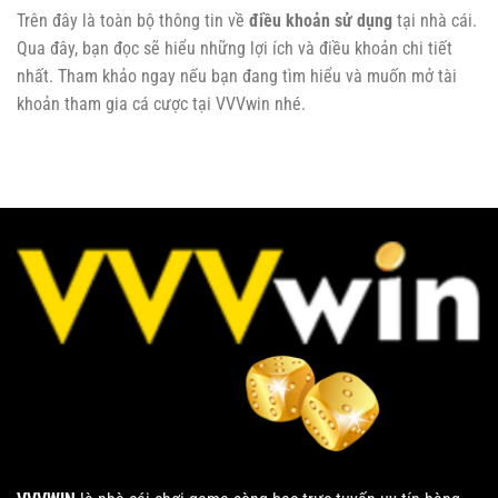
Trên đây là toàn bộ thông tin về
điều khoản sử dụng
tại nhà cái.
Qua đây, bạn đọc sẽ hiểu những lợi ích và điều khoản chi tiết
nhất. Tham khảo ngay nếu bạn đang tìm hiểu và muốn mở tài
khoản tham gia cá cược tại VVVwin nhé.