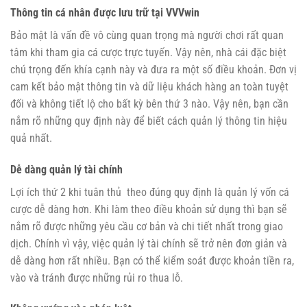
Thông tin cá nhân được lưu trữ tại VVVwin
Bảo mật là vấn đề vô cùng quan trọng mà người chơi rất quan
tâm khi tham gia cá cược trực tuyến. Vậy nên, nhà cái đặc biệt
chú trọng đến khía cạnh này và đưa ra một số điều khoản. Đơn vị
cam kết bảo mật thông tin và dữ liệu khách hàng an toàn tuyệt
đối và không tiết lộ cho bất kỳ bên thứ 3 nào. Vậy nên, bạn cần
nắm rõ những quy định này để biết cách quản lý thông tin hiệu
quả nhất.
Dễ dàng quản lý tài chính
Lợi ích thứ 2 khi tuân thủ theo đúng quy định là quản lý vốn cá
cược dễ dàng hơn. Khi làm theo điều khoản sử dụng thì bạn sẽ
nắm rõ được những yêu cầu cơ bản và chi tiết nhất trong giao
dịch. Chính vì vậy, việc quản lý tài chính sẽ trở nên đơn giản và
dễ dàng hơn rất nhiều. Bạn có thể kiểm soát được khoản tiền ra,
vào và tránh được những rủi ro thua lỗ.